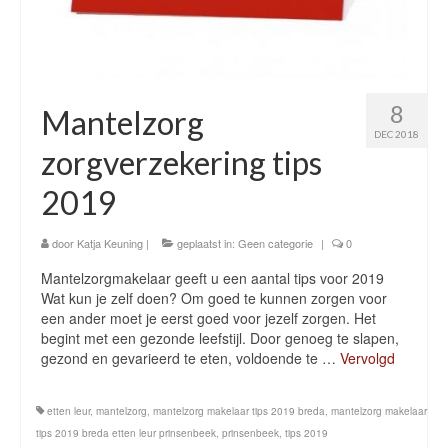
8
Mantelzorg
DEC 2018
zorgverzekering tips
2019
door
Katja Keuning
|
geplaatst in:
Geen categorie
|
0
Mantelzorgmakelaar geeft u een aantal tips voor 2019
Wat kun je zelf doen? Om goed te kunnen zorgen voor
een ander moet je eerst goed voor jezelf zorgen. Het
begint met een gezonde leefstijl. Door genoeg te slapen,
gezond en gevarieerd te eten, voldoende te …
Vervolgd
etten leur
,
mantelzorg
,
mantelzorg makelaar tips 2019 breda
,
mantelzorg makelaar
tips 2019 breda etten leur prinsenbeek
,
prinsenbeek
,
tips 2019