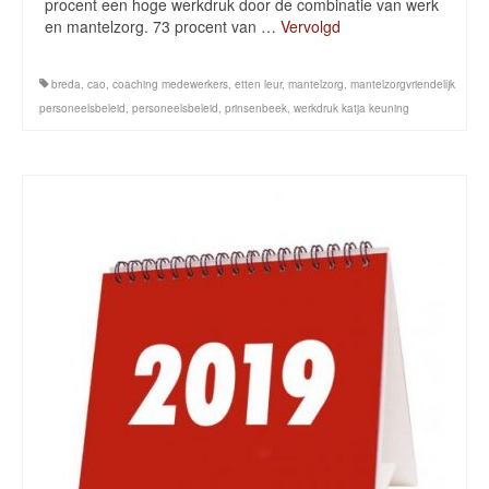
procent een hoge werkdruk door de combinatie van werk
en mantelzorg. 73 procent van …
Vervolgd
breda
,
cao
,
coaching medewerkers
,
etten leur
,
mantelzorg
,
mantelzorgvriendelijk
personeelsbeleid
,
personeelsbeleid
,
prinsenbeek
,
werkdruk katja keuning