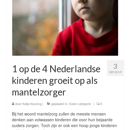
Werkgever – Coaching van uw mantelzorgers
Wat levert het u op en wat kost het u?
Gemeenten
Onafhankelijke cliëntondersteuning
Projectontwikkeling zorg & welzijn
3
1 op de 4 Nederlandse
Ouder van een zorgintensief kind
SEP 2019
kinderen groeit op als
Over mij
mantelzorger
Over mij
Contact mantelzorgmakelaarspraktijk Regio
door
Katja Keuning
|
geplaatst in:
Geen categorie
|
0
Breda – Prinsenbeek – Etten Leur – Roosendaal –
Bij het woord mantelzorg zullen de meeste mensen
Chaam – Oosterhout
denken aan volwassen kinderen die voor hun bejaarde
ouders zorgen. Toch zijn er ook een hoop jonge kinderen
Uw Privacy is gegarandeerd – AVG compliant