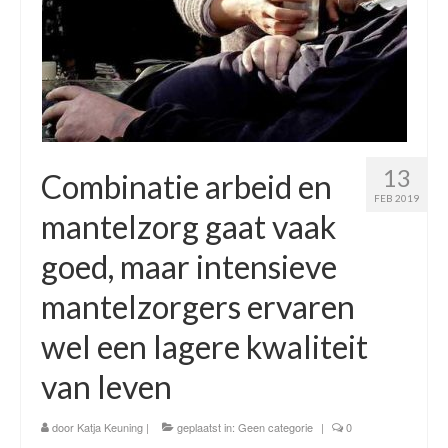
Time Appointments Booking
Contact Form
Book an Appointment
13
Combinatie arbeid en
FEB 2019
mantelzorg gaat vaak
goed, maar intensieve
mantelzorgers ervaren
wel een lagere kwaliteit
van leven
door
Katja Keuning
|
geplaatst in:
Geen categorie
|
0