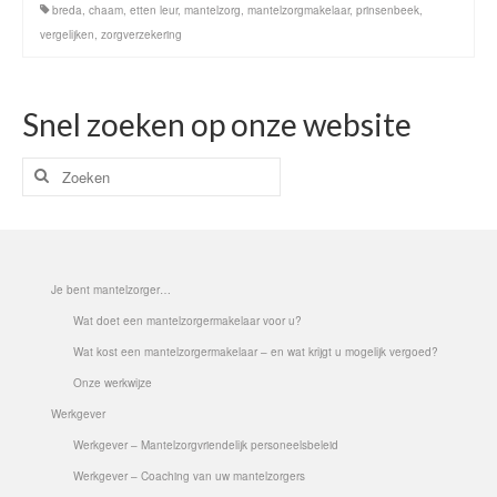
breda
,
chaam
,
etten leur
,
mantelzorg
,
mantelzorgmakelaar
,
prinsenbeek
,
vergelijken
,
zorgverzekering
Snel zoeken op onze website
Zoeken
naar:
Je bent mantelzorger…
Wat doet een mantelzorgermakelaar voor u?
Wat kost een mantelzorgermakelaar – en wat krijgt u mogelijk vergoed?
Onze werkwijze
Werkgever
Werkgever – Mantelzorgvriendelijk personeelsbeleid
Werkgever – Coaching van uw mantelzorgers