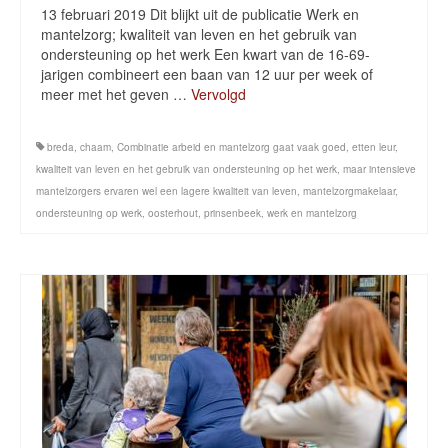
13 februari 2019 Dit blijkt uit de publicatie Werk en
mantelzorg; kwaliteit van leven en het gebruik van
ondersteuning op het werk Een kwart van de 16-69-
jarigen combineert een baan van 12 uur per week of
meer met het geven …
Vervolgd
breda
,
chaam
,
Combinatie arbeid en mantelzorg gaat vaak goed
,
etten leur
,
kwaliteit van leven en het gebruik van ondersteuning op het werk
,
maar intensieve
mantelzorgers ervaren wel een lagere kwaliteit van leven
,
mantelzorgmakelaar
,
ondersteuning op werk
,
oosterhout
,
prinsenbeek
,
werk en mantelzorg