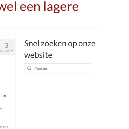
wel een lagere
Snel zoeken op onze
3
SEP 2019
website
Zoeken
naar:
n er
 …
leven en