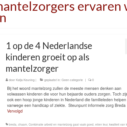
mantelzorgers ervaren 
en
1 op de 4 Nederlandse
kinderen groeit op als
mantelzorger
door
Katja Keuning
|
geplaatst in:
Geen categorie
|
0
Bij het woord mantelzorg zullen de meeste mensen denken aan
volwassen kinderen die voor hun bejaarde ouders zorgen. Toch zij
ook een hoop jonge kinderen in Nederland die familieleden helpen
vanwege een handicap of ziekte. Steunpunt informele zorg Breda
Vervolgd
breda
,
chaam
,
Combinatie arbeid en mantelzorg gaat vaak goed
,
etten leur
,
kwaliteit van 