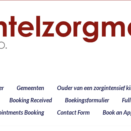
er
Gemeenten
Ouder van een zorgintensief k
Booking Received
Boekingsformulier
Ful
intments Booking
Contact Form
Book an Ap