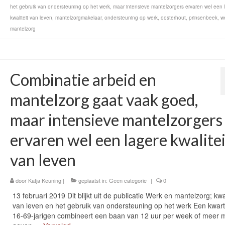
het gebruik van ondersteuning op het werk
,
maar intensieve mantelzorgers ervaren wel een 
kwaliteit van leven
,
mantelzorgmakelaar
,
ondersteuning op werk
,
oosterhout
,
prinsenbeek
,
w
mantelzorg
Combinatie arbeid en
mantelzorg gaat vaak goed,
maar intensieve mantelzorgers
ervaren wel een lagere kwalitei
van leven
door
Katja Keuning
|
geplaatst in:
Geen categorie
|
0
13 februari 2019 Dit blijkt uit de publicatie Werk en mantelzorg; kwal
van leven en het gebruik van ondersteuning op het werk Een kwar
16-69-jarigen combineert een baan van 12 uur per week of meer m