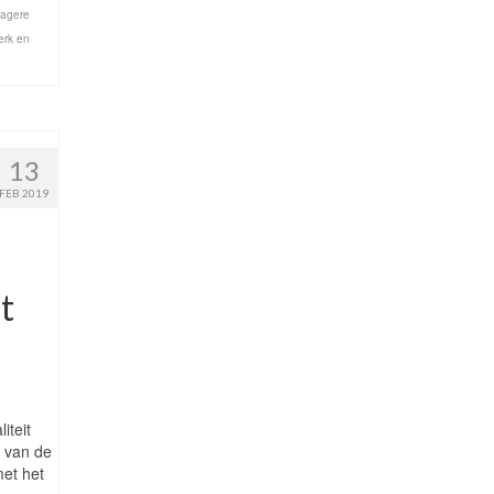
lagere
erk en
13
FEB 2019
t
iteit
t van de
et het