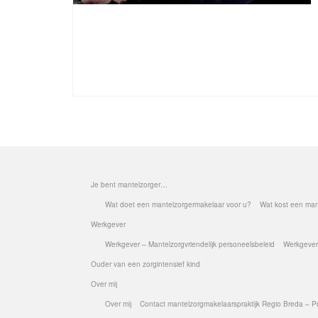
Je bent mantelzorger…
Wat doet een mantelzorgermakelaar voor u?
Wat kost een mant
Werkgever
Werkgever – Mantelzorgvriendelijk personeelsbeleid
Werkgever
Ouder van een zorgintensief kind
Over mij
Over mij
Contact mantelzorgmakelaarspraktijk Regio Breda – 