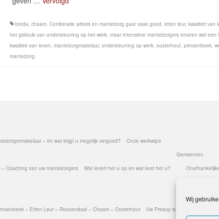
geven …
Vervolgd
breda
,
chaam
,
Combinatie arbeid en mantelzorg gaat vaak goed
,
etten leur
,
kwaliteit van 
het gebruik van ondersteuning op het werk
,
maar intensieve mantelzorgers ervaren wel een 
kwaliteit van leven
,
mantelzorgmakelaar
,
ondersteuning op werk
,
oosterhout
,
prinsenbeek
,
w
mantelzorg
elzorgermakelaar – en wat krijgt u mogelijk vergoed?
Onze werkwijze
Gemeenten
 – Coaching van uw mantelzorgers
Wat levert het u op en wat kost het u?
Onafhankelijk
Wij gebruike
Prinsenbeek – Etten Leur – Roosendaal – Chaam – Oosterhout
Uw Privacy is gegarandeerd – 