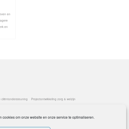
leven en
lagere
erk en
e cliëntondersteuning
Projectontwikkeling zorg & welzijn
n cookies om onze website en onze service te optimaliseren.
AVG compliant
Ik ben lid van de Beroepsvereniging Mantelzorg