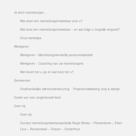
Time Appointments Booking
Je bent mantelzorger…
Wat doet een mantelzorgermakelaar voor u?
Contact Form
Wat kost een mantelzorgermakelaar – en wat krijgt u mogelijk vergoed?
Book an Appointment
Onze werkwijze
Werkgever
Werkgever – Mantelzorgvriendelijk personeelsbeleid
Werkgever – Coaching van uw mantelzorgers
Wat levert het u op en wat kost het u?
Gemeenten
Onafhankelijke cliëntondersteuning
Projectontwikkeling zorg & welzijn
Ouder van een zorgintensief kind
Over mij
Over mij
Contact mantelzorgmakelaarspraktijk Regio Breda – Prinsenbeek – Etten
Leur – Roosendaal – Chaam – Oosterhout