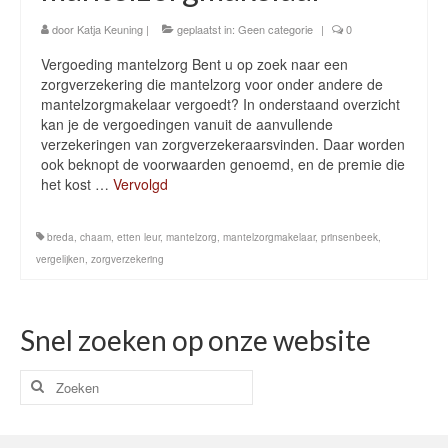
door
Katja Keuning
Ik ben lid van de Beroepsvereniging
|
geplaatst in:
Geen categorie
|
0
Mantelzorg
Vergoeding mantelzorg Bent u op zoek naar een
zorgverzekering die mantelzorg voor onder andere de
Cliënt-tevredenheid
mantelzorgmakelaar vergoedt? In onderstaand overzicht
kan je de vergoedingen vanuit de aanvullende
Aanmelden Dag van de Mantelzorg 2019 (regio
verzekeringen van zorgverzekeraarsvinden. Daar worden
Prinsenbeek- Breda- Etten Leur)
ook beknopt de voorwaarden genoemd, en de premie die
het kost …
Vervolgd
Laatste Nieuws
Inschrijfformulier
breda
,
chaam
,
etten leur
,
mantelzorg
,
mantelzorgmakelaar
,
prinsenbeek
,
vergelijken
,
zorgverzekering
Cookie beleid
Booking Received
Snel zoeken op onze website
Boekingsformulier
Zoeken
naar:
Full Day Booking
Time Slots Booking