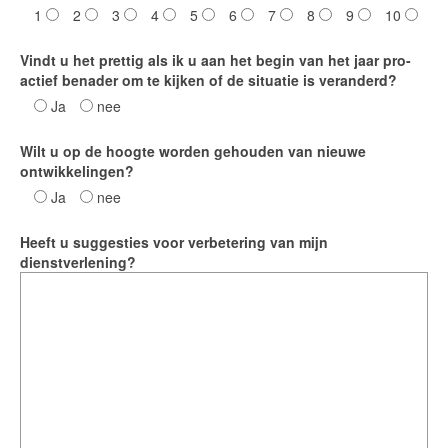
1
2
3
4
5
6
7
8
9
10
Time Appointments Booking
Vindt u het prettig als ik u aan het begin van het jaar pro-
Contact Form
actief benader om te kijken of de situatie is veranderd?
Ja
nee
Book an Appointment
Wilt u op de hoogte worden gehouden van nieuwe
ontwikkelingen?
Ja
nee
Heeft u suggesties voor verbetering van mijn
dienstverlening?