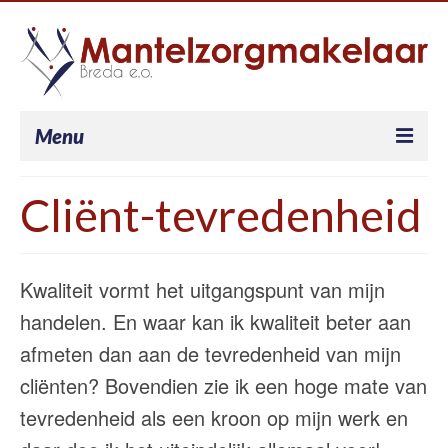
Menu
Je bent mantelzorger…
Cliënt-tevredenheid
Wat doet een mantelzorgermakelaar voor u?
Wat kost een mantelzorgermakelaar – en wat
Kwaliteit vormt het uitgangspunt van mijn
krijgt u mogelijk vergoed?
handelen. En waar kan ik kwaliteit beter aan
Onze werkwijze
afmeten dan aan de tevredenheid van mijn
Werkgever
cliënten? Bovendien zie ik een hoge mate van
tevredenheid als een kroon op mijn werk en
Werkgever – Mantelzorgvriendelijk
personeelsbeleid