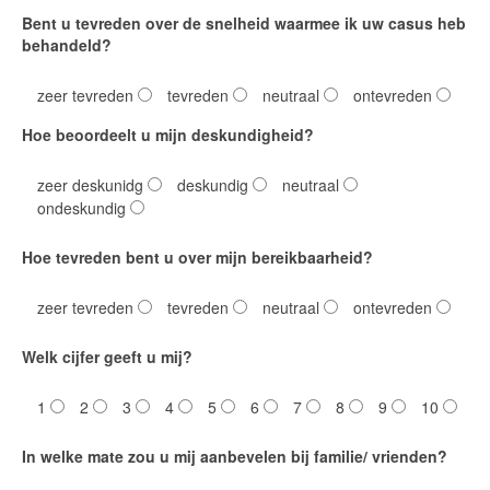
Bent u tevreden over de snelheid waarmee ik uw casus heb
Ik ben lid van de Beroepsvereniging
behandeld?
Mantelzorg
zeer tevreden
tevreden
neutraal
ontevreden
Cliënt-tevredenheid
Hoe beoordeelt u mijn deskundigheid?
Aanmelden Dag van de Mantelzorg 2019 (regio
Prinsenbeek- Breda- Etten Leur)
zeer deskunidg
deskundig
neutraal
ondeskundig
Laatste Nieuws
Hoe tevreden bent u over mijn bereikbaarheid?
Inschrijfformulier
Cookie beleid
zeer tevreden
tevreden
neutraal
ontevreden
Booking Received
Welk cijfer geeft u mij?
Boekingsformulier
1
2
3
4
5
6
7
8
9
10
Full Day Booking
In welke mate zou u mij aanbevelen bij familie/ vrienden?
Time Slots Booking