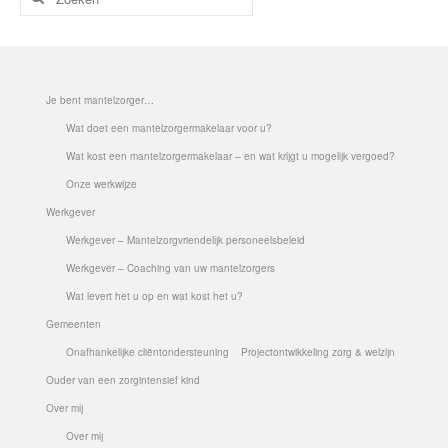
naar:
Je bent mantelzorger…
Wat doet een mantelzorgermakelaar voor u?
Wat kost een mantelzorgermakelaar – en wat krijgt u mogelijk vergoed?
Onze werkwijze
Werkgever
Werkgever – Mantelzorgvriendelijk personeelsbeleid
Werkgever – Coaching van uw mantelzorgers
Wat levert het u op en wat kost het u?
Gemeenten
Onafhankelijke cliëntondersteuning
Projectontwikkeling zorg & welzijn
Ouder van een zorgintensief kind
Over mij
Over mij