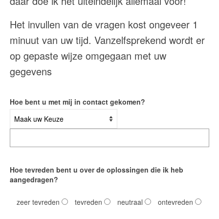
daar doe ik het uiteindelijk allemaal voor!
Werkgever – Coaching van uw mantelzorgers
Het invullen van de vragen kost ongeveer 1
Wat levert het u op en wat kost het u?
minuut van uw tijd. Vanzelfsprekend wordt er
op gepaste wijze omgegaan met uw
Gemeenten
gegevens
Onafhankelijke cliëntondersteuning
Projectontwikkeling zorg & welzijn
Hoe bent u met mij in contact gekomen?
Ouder van een zorgintensief kind
Over mij
Over mij
Hoe tevreden bent u over de oplossingen die ik heb
Contact mantelzorgmakelaarspraktijk Regio
aangedragen?
Breda – Prinsenbeek – Etten Leur – Roosendaal –
Chaam – Oosterhout
zeer tevreden
tevreden
neutraal
ontevreden
Uw Privacy is gegarandeerd – AVG compliant