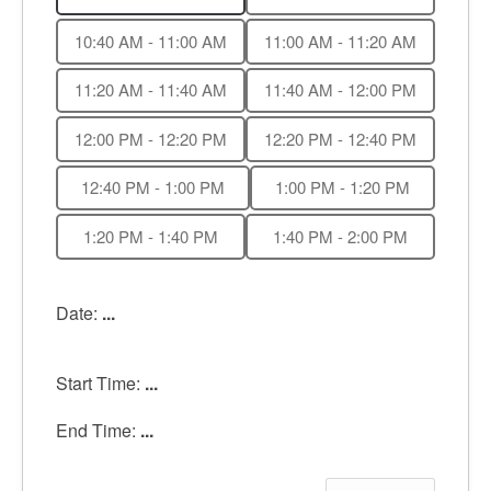
Ik ben lid van de Beroepsvereniging
10:40 AM - 11:00 AM
11:00 AM - 11:20 AM
Mantelzorg
11:20 AM - 11:40 AM
11:40 AM - 12:00 PM
Cliënt-tevredenheid
12:00 PM - 12:20 PM
12:20 PM - 12:40 PM
Aanmelden Dag van de Mantelzorg 2019 (regio
Prinsenbeek- Breda- Etten Leur)
12:40 PM - 1:00 PM
1:00 PM - 1:20 PM
Laatste Nieuws
1:20 PM - 1:40 PM
1:40 PM - 2:00 PM
Inschrijfformulier
Cookie beleid
Date:
...
Booking Received
Start Time:
...
Boekingsformulier
End Time:
...
Full Day Booking
Time Slots Booking