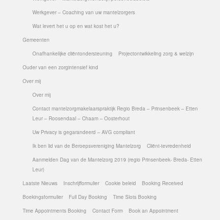
Werkgever – Coaching van uw mantelzorgers
Wat levert het u op en wat kost het u?
Gemeenten
Onafhankelijke cliëntondersteuning
Projectontwikkeling zorg & welzijn
Ouder van een zorgintensief kind
Over mij
Over mij
Contact mantelzorgmakelaarspraktijk Regio Breda – Prinsenbeek – Etten
Leur – Roosendaal – Chaam – Oosterhout
Uw Privacy is gegarandeerd – AVG compliant
Ik ben lid van de Beroepsvereniging Mantelzorg
Cliënt-tevredenheid
Aanmelden Dag van de Mantelzorg 2019 (regio Prinsenbeek- Breda- Etten
Leur)
Laatste Nieuws
Inschrijfformulier
Cookie beleid
Booking Received
Boekingsformulier
Full Day Booking
Time Slots Booking
Time Appointments Booking
Contact Form
Book an Appointment