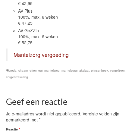
€ 42,95
AV Plus
100%, max. 6 weken
€ 47,25
AV GeZZin
100%, max. 6 weken
€ 52,75
Mantelzorg vergoeding
breda
,
chaam
,
etten leur
,
mantelzorg
,
mantelzorgmakelaar
,
prinsenbeek
,
vergelijken
,
zorgverzekering
Geef een reactie
Je e-mailadres wordt niet gepubliceerd.
Vereiste velden zijn
gemarkeerd met
*
Reactie
*