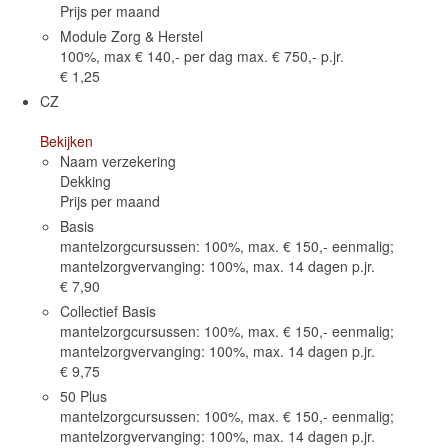
Prijs per maand
Ik ben lid van de Beroepsvereniging
Module Zorg & Herstel
Mantelzorg
100%, max € 140,- per dag max. € 750,- p.jr.
€ 1,25
Cliënt-tevredenheid
CZ
Aanmelden Dag van de Mantelzorg 2019 (regio
Bekijken
Prinsenbeek- Breda- Etten Leur)
Naam verzekering
Dekking
Laatste Nieuws
Prijs per maand
Basis
Inschrijfformulier
mantelzorgcursussen: 100%, max. € 150,- eenmalig;
mantelzorgvervanging: 100%, max. 14 dagen p.jr.
Cookie beleid
€ 7,90
Collectief Basis
Booking Received
mantelzorgcursussen: 100%, max. € 150,- eenmalig;
mantelzorgvervanging: 100%, max. 14 dagen p.jr.
Boekingsformulier
€ 9,75
50 Plus
Full Day Booking
mantelzorgcursussen: 100%, max. € 150,- eenmalig;
mantelzorgvervanging: 100%, max. 14 dagen p.jr.
Time Slots Booking