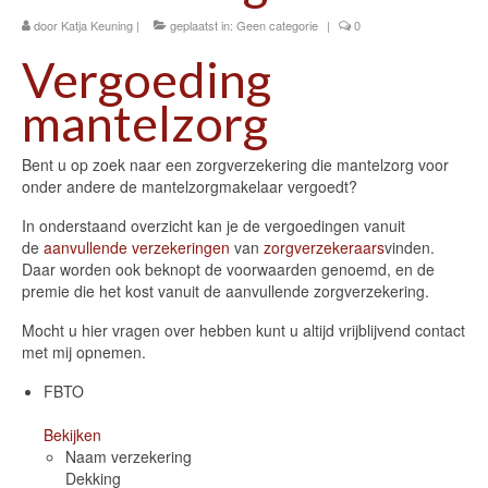
door
Katja Keuning
|
geplaatst in:
Geen categorie
|
0
Werkgever – Coaching van uw mantelzorgers
Vergoeding
Wat levert het u op en wat kost het u?
mantelzorg
Gemeenten
Bent u op zoek naar een zorgverzekering die mantelzorg voor
Onafhankelijke cliëntondersteuning
onder andere de mantelzorgmakelaar vergoedt?
Projectontwikkeling zorg & welzijn
In onderstaand overzicht kan je de vergoedingen vanuit
de
aanvullende verzekeringen
van
zorgverzekeraars
vinden.
Ouder van een zorgintensief kind
Daar worden ook beknopt de voorwaarden genoemd, en de
premie die het kost vanuit de aanvullende zorgverzekering.
Over mij
Mocht u hier vragen over hebben kunt u altijd vrijblijvend contact
Over mij
met mij opnemen.
Contact mantelzorgmakelaarspraktijk Regio
FBTO
Breda – Prinsenbeek – Etten Leur – Roosendaal –
Chaam – Oosterhout
Bekijken
Naam verzekering
Uw Privacy is gegarandeerd – AVG compliant
Dekking