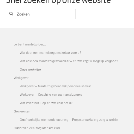
Ik ben lid van de Beroepsvereniging
Zoeken
Mantelzorg
naar:
Cliënt-tevredenheid
Aanmelden Dag van de Mantelzorg 2019 (regio
Je bent mantelzorger…
Prinsenbeek- Breda- Etten Leur)
Wat doet een mantelzorgermakelaar voor u?
Laatste Nieuws
Wat kost een mantelzorgermakelaar – en wat krijgt u mogelijk vergoed?
Onze werkwijze
Inschrijfformulier
Werkgever
Cookie beleid
Werkgever – Mantelzorgvriendelijk personeelsbeleid
Booking Received
Werkgever – Coaching van uw mantelzorgers
Wat levert het u op en wat kost het u?
Boekingsformulier
Gemeenten
Full Day Booking
Onafhankelijke cliëntondersteuning
Projectontwikkeling zorg & welzijn
Ouder van een zorgintensief kind
Time Slots Booking