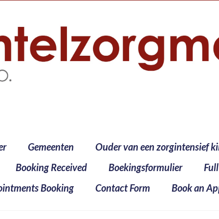
er
Gemeenten
Ouder van een zorgintensief k
Booking Received
Boekingsformulier
Ful
intments Booking
Contact Form
Book an Ap