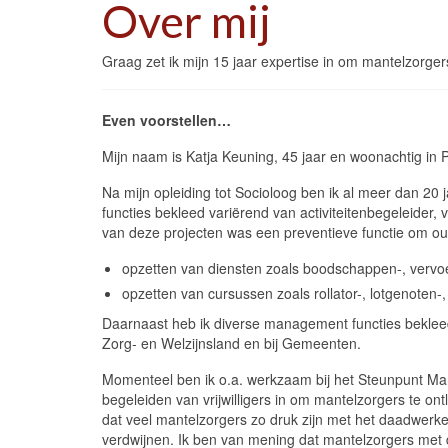
Over mij
Graag zet ik mijn 15 jaar expertise in om mantelzorgers
Even voorstellen…
Mijn naam is Katja Keuning, 45 jaar en woonachtig in 
Na mijn opleiding tot Socioloog ben ik al meer dan 20 j
functies bekleed variërend van activiteitenbegeleider, 
van deze projecten was een preventieve functie om ou
opzetten van diensten zoals boodschappen-, vervo
opzetten van cursussen zoals rollator-, lotgenoten
Daarnaast heb ik diverse management functies bekleed
Zorg- en Welzijnsland en bij Gemeenten.
Momenteel ben ik o.a. werkzaam bij het Steunpunt Man
begeleiden van vrijwilligers in om mantelzorgers te on
dat veel mantelzorgers zo druk zijn met het daadwerkel
verdwijnen. Ik ben van mening dat mantelzorgers met d