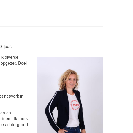
3 jaar.
ik diverse
n opgezet. Doel
ot netwerk in
ren en
n doen: Ik merk
 de achtergrond