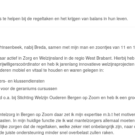
 te helpen bij de regeltaken en het krijgen van balans in hun leven.
Prinsenbeek, nabij Breda, samen met mijn man en zoontjes van 11 en 1
aar actief in Zorg en Welzijnsland in de regio West Brabant. Hierbij heb 
vrijwilligerscoördinator en heb ik jarenlang innovatieve welzijnsprojecte
deren mobiel en vitaal te houden en waren gelegen in:
ers- en klussendiensten
-, voor de geraniums cursussen
 o.a. bij Stichting Welzijn Ouderen Bergen op Zoom en heb ik een gro
telzorg in Bergen op Zoom daar zet ik mijn expertise m.b.t het motive
tlasten. In mijn huidige functie zie ik wat mantelzorgers allemaal moete
ijke zorgen dat de regeltaken, welke zeker niet onbelangrijk zijn, naar
e juiste ondersteuning minder snel overbelast zullen raken.