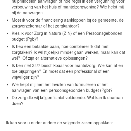
hulpmiddelen aanvragen of hoe regel ik een vergunning voor
verbouwing van het huis of mantelzorgwoning? Wie helpt mij
Ik ben lid van de Beroepsvereniging
bij de aanvragen
Mantelzorg
Moet ik voor de financiering aankloppen bij de gemeente, de
zorgverzekeraar of het zorgkantoor?
Cliënt-tevredenheid
Kies ik voor Zorg in Natura (ZIN) of een Persoonsgebonden
Aanmelden Dag van de Mantelzorg 2019 (regio
budget (Pgb)?
Prinsenbeek- Breda- Etten Leur)
Ik heb een betaalde baan, hoe combineer ik dat met
zorgtaken? Ik wil (tijdelijk) minder gaan werken, maar kan dat
Laatste Nieuws
wel? Of zijn er alternatieve oplossingen?
Ik ben niet 24/7 beschikbaar voor mantelzorg. Wie kan af en
Inschrijfformulier
toe bijspringen? En moet dat een professional of een
vrijwilliger zijn?
Cookie beleid
Wie helpt mij met het invullen van formulieren of het
aanvragen van een persoonsgebonden budget (Pgb)?
Booking Received
De zorg die wij krijgen is niet voldoende. Wat kan ik daaraan
doen?
Boekingsformulier
Full Day Booking
Ik kan voor u onder andere de volgende zaken oppakken:
Time Slots Booking