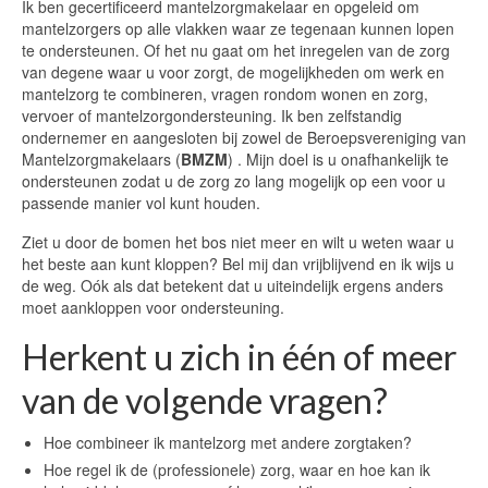
Ik ben gecertificeerd mantelzorgmakelaar en opgeleid om
mantelzorgers op alle vlakken waar ze tegenaan kunnen lopen
Werkgever – Coaching van uw mantelzorgers
te ondersteunen. Of het nu gaat om het inregelen van de zorg
van degene waar u voor zorgt, de mogelijkheden om werk en
Wat levert het u op en wat kost het u?
mantelzorg te combineren, vragen rondom wonen en zorg,
vervoer of mantelzorgondersteuning. Ik ben zelfstandig
Gemeenten
ondernemer en aangesloten bij zowel de Beroepsvereniging van
Mantelzorgmakelaars (
BMZM
) . Mijn doel is u onafhankelijk te
Onafhankelijke cliëntondersteuning
ondersteunen zodat u de zorg zo lang mogelijk op een voor u
passende manier vol kunt houden.
Projectontwikkeling zorg & welzijn
Ziet u door de bomen het bos niet meer en wilt u weten waar u
Ouder van een zorgintensief kind
het beste aan kunt kloppen? Bel mij dan vrijblijvend en ik wijs u
de weg. Oók als dat betekent dat u uiteindelijk ergens anders
Over mij
moet aankloppen voor ondersteuning.
Over mij
Herkent u zich in één of meer
Contact mantelzorgmakelaarspraktijk Regio
van de volgende vragen?
Breda – Prinsenbeek – Etten Leur – Roosendaal –
Chaam – Oosterhout
Hoe combineer ik mantelzorg met andere zorgtaken?
Hoe regel ik de (professionele) zorg, waar en hoe kan ik
Uw Privacy is gegarandeerd – AVG compliant