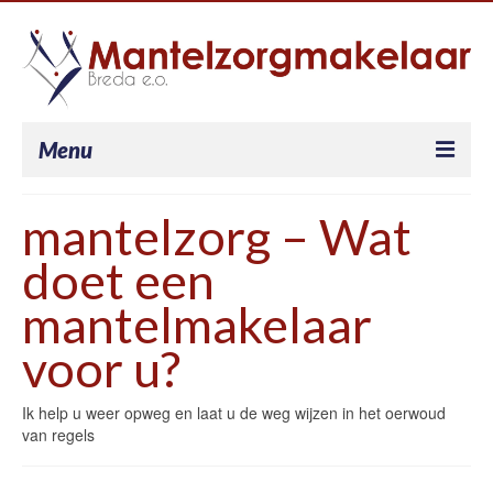
Menu
Je bent mantelzorger…
mantelzorg – Wat
Wat doet een mantelzorgermakelaar voor u?
doet een
Wat kost een mantelzorgermakelaar – en wat
mantelmakelaar
krijgt u mogelijk vergoed?
voor u?
Onze werkwijze
Ik help u weer opweg en laat u de weg wijzen in het oerwoud
Werkgever
van regels
Werkgever – Mantelzorgvriendelijk
personeelsbeleid