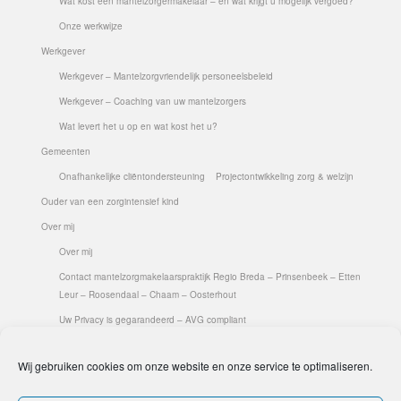
Wat kost een mantelzorgermakelaar – en wat krijgt u mogelijk vergoed?
Onze werkwijze
Werkgever
Werkgever – Mantelzorgvriendelijk personeelsbeleid
Werkgever – Coaching van uw mantelzorgers
Wat levert het u op en wat kost het u?
Gemeenten
Onafhankelijke cliëntondersteuning
Projectontwikkeling zorg & welzijn
Ouder van een zorgintensief kind
Over mij
Over mij
Contact mantelzorgmakelaarspraktijk Regio Breda – Prinsenbeek – Etten
Leur – Roosendaal – Chaam – Oosterhout
Uw Privacy is gegarandeerd – AVG compliant
Ik ben lid van de Beroepsvereniging Mantelzorg
Cliënt-tevredenheid
Wij gebruiken cookies om onze website en onze service te optimaliseren.
Aanmelden Dag van de Mantelzorg 2019 (regio Prinsenbeek- Breda- Etten
Leur)