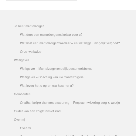
Werkgever – Coaching van uw mantelzorgers
Wat levert het u op en wat kost het u?
Je bent mantelzorger…
Gemeenten
Wat doet een mantelzorgermakelaar voor u?
Wat kost een mantelzorgermakelaar – en wat krijgt u mogelijk vergoed?
Onafhankelijke cliëntondersteuning
Onze werkwijze
Projectontwikkeling zorg & welzijn
Werkgever
Werkgever – Mantelzorgvriendelijk personeelsbeleid
Ouder van een zorgintensief kind
Werkgever – Coaching van uw mantelzorgers
Over mij
Wat levert het u op en wat kost het u?
Gemeenten
Over mij
Onafhankelijke cliëntondersteuning
Projectontwikkeling zorg & welzijn
Contact mantelzorgmakelaarspraktijk Regio
Ouder van een zorgintensief kind
Breda – Prinsenbeek – Etten Leur – Roosendaal –
Over mij
Chaam – Oosterhout
Over mij
Uw Privacy is gegarandeerd – AVG compliant