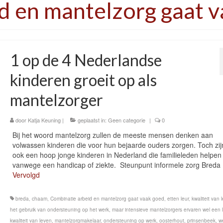
d en mantelzorg gaat 
1 op de 4 Nederlandse
kinderen groeit op als
mantelzorger
door
Katja Keuning
|
geplaatst in:
Geen categorie
|
0
Bij het woord mantelzorg zullen de meeste mensen denken aan
volwassen kinderen die voor hun bejaarde ouders zorgen. Toch zij
ook een hoop jonge kinderen in Nederland die familieleden helpen
vanwege een handicap of ziekte. Steunpunt informele zorg Breda
Vervolgd
breda
,
chaam
,
Combinatie arbeid en mantelzorg gaat vaak goed
,
etten leur
,
kwaliteit van 
het gebruik van ondersteuning op het werk
,
maar intensieve mantelzorgers ervaren wel een 
kwaliteit van leven
,
mantelzorgmakelaar
,
ondersteuning op werk
,
oosterhout
,
prinsenbeek
,
w