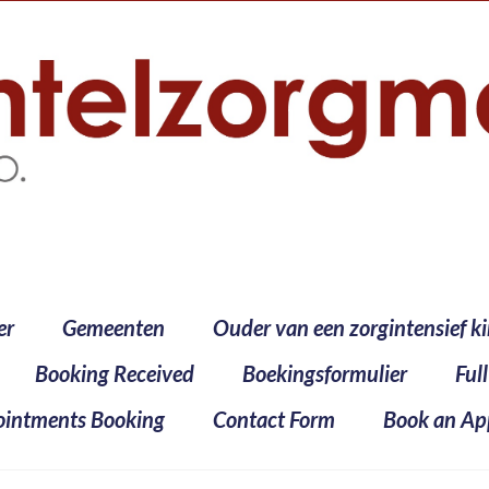
er
Gemeenten
Ouder van een zorgintensief k
Booking Received
Boekingsformulier
Ful
intments Booking
Contact Form
Book an Ap