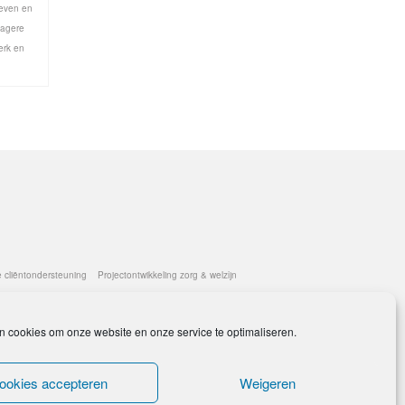
leven en
lagere
erk en
e cliëntondersteuning
Projectontwikkeling zorg & welzijn
n cookies om onze website en onze service te optimaliseren.
AVG compliant
Ik ben lid van de Beroepsvereniging Mantelzorg
ookies accepteren
Weigeren
Contact Form
Book an Appointment