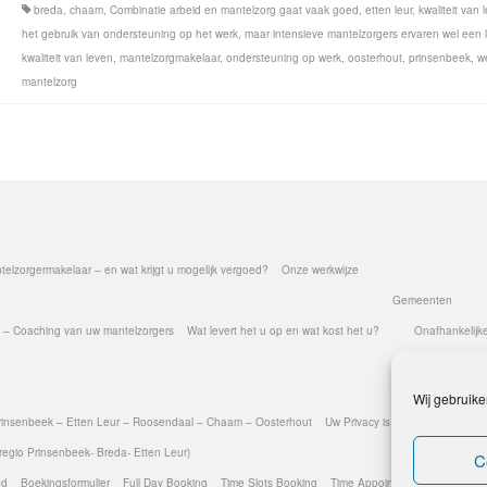
breda
,
chaam
,
Combinatie arbeid en mantelzorg gaat vaak goed
,
etten leur
,
kwaliteit van 
het gebruik van ondersteuning op het werk
,
maar intensieve mantelzorgers ervaren wel een 
kwaliteit van leven
,
mantelzorgmakelaar
,
ondersteuning op werk
,
oosterhout
,
prinsenbeek
,
w
mantelzorg
elzorgermakelaar – en wat krijgt u mogelijk vergoed?
Onze werkwijze
Gemeenten
 – Coaching van uw mantelzorgers
Wat levert het u op en wat kost het u?
Onafhankelijk
Wij gebruike
Prinsenbeek – Etten Leur – Roosendaal – Chaam – Oosterhout
Uw Privacy is gegarandeerd – 
egio Prinsenbeek- Breda- Etten Leur)
C
ed
Boekingsformulier
Full Day Booking
Time Slots Booking
Time Appointments Booking