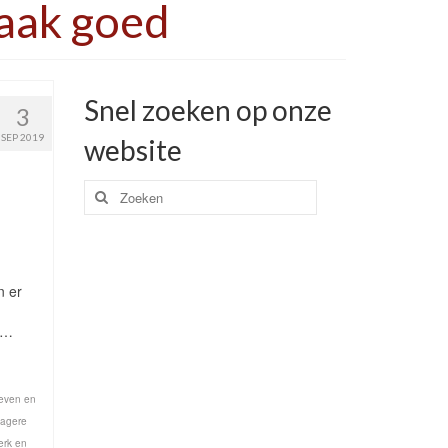
vaak goed
Snel zoeken op onze
3
SEP 2019
website
Zoeken
naar:
n er
 …
leven en
lagere
erk en