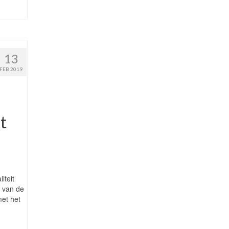
13
FEB 2019
t
iteit
t van de
et het