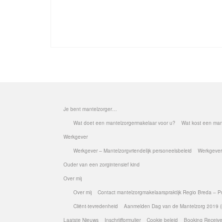
Je bent mantelzorger…
Wat doet een mantelzorgermakelaar voor u?
Wat kost een mant
Werkgever
Werkgever – Mantelzorgvriendelijk personeelsbeleid
Werkgever
Ouder van een zorgintensief kind
Over mij
Over mij
Contact mantelzorgmakelaarspraktijk Regio Breda – 
Cliënt-tevredenheid
Aanmelden Dag van de Mantelzorg 2019 (r
Laatste Nieuws
Inschrijfformulier
Cookie beleid
Booking Receiv