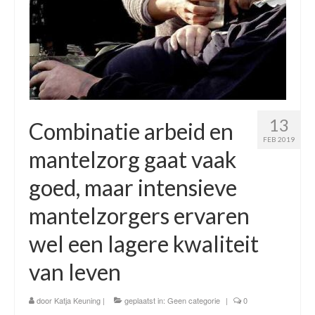
Time Appointments Booking
Contact Form
Book an Appointment
13
Combinatie arbeid en
FEB 2019
mantelzorg gaat vaak
goed, maar intensieve
mantelzorgers ervaren
wel een lagere kwaliteit
van leven
door
Katja Keuning
|
geplaatst in:
Geen categorie
|
0