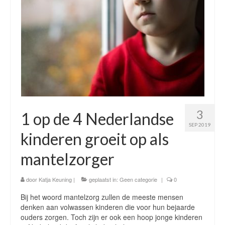
Werkgever – Coaching van uw mantelzorgers
Wat levert het u op en wat kost het u?
Gemeenten
Onafhankelijke cliëntondersteuning
Projectontwikkeling zorg & welzijn
3
1 op de 4 Nederlandse
Ouder van een zorgintensief kind
SEP 2019
kinderen groeit op als
Over mij
mantelzorger
Over mij
Contact mantelzorgmakelaarspraktijk Regio
door
Katja Keuning
|
geplaatst in:
Geen categorie
|
0
Breda – Prinsenbeek – Etten Leur – Roosendaal –
Bij het woord mantelzorg zullen de meeste mensen
Chaam – Oosterhout
denken aan volwassen kinderen die voor hun bejaarde
ouders zorgen. Toch zijn er ook een hoop jonge kinderen
Uw Privacy is gegarandeerd – AVG compliant