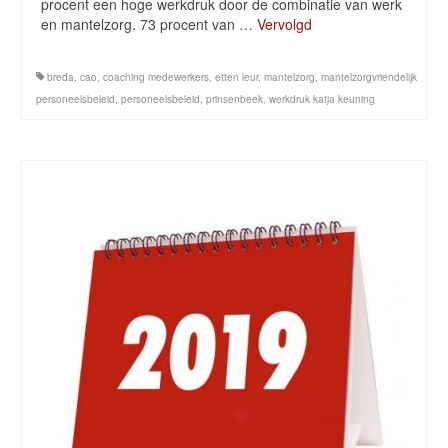
procent een hoge werkdruk door de combinatie van werk
en mantelzorg. 73 procent van …
Vervolgd
breda
,
cao
,
coaching medewerkers
,
etten leur
,
mantelzorg
,
mantelzorgvriendelijk
personeelsbeleid
,
personeelsbeleid
,
prinsenbeek
,
werkdruk katja keuning