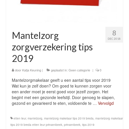
8
Mantelzorg
DEC 2018
zorgverzekering tips
2019
door
Katja Keuning
|
geplaatst in:
Geen categorie
|
0
Mantelzorgmakelaar geeft u een aantal tips voor 2019
Wat kun je zelf doen? Om goed te kunnen zorgen voor
een ander moet je eerst goed voor jezelf zorgen. Het
begint met een gezonde leefstijl. Door genoeg te slapen,
gezond en gevarieerd te eten, voldoende te …
Vervolgd
etten leur
,
mantelzorg
,
mantelzorg makelaar tips 2019 breda
,
mantelzorg makelaar
tips 2019 breda etten leur prinsenbeek
,
prinsenbeek
,
tips 2019