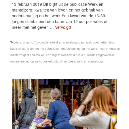
13 februari 2019 Dit blijkt uit de publicatie Werk en
mantelzorg; kwaliteit van leven en het gebruik van
ondersteuning op het werk Een kwart van de 16-69-
jarigen combineert een baan van 12 uur per week of
meer met het geven …
Vervolgd
breda
,
chaam
,
Combinatie arbeid en mantelzorg gaat vaak goed
,
etten leur
,
kwaliteit van leven en het gebruik van ondersteuning op het werk
,
maar intensieve
mantelzorgers ervaren wel een lagere kwaliteit van leven
,
mantelzorgmakelaar
,
ondersteuning op werk
,
oosterhout
,
prinsenbeek
,
werk en mantelzorg