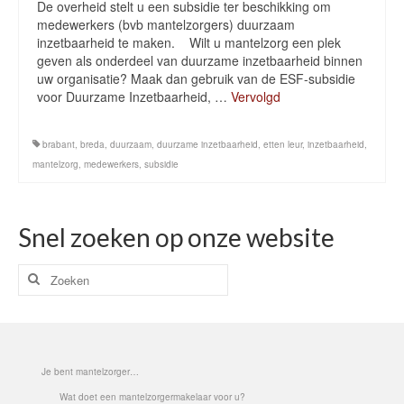
De overheid stelt u een subsidie ter beschikking om
medewerkers (bvb mantelzorgers) duurzaam
inzetbaarheid te maken. Wilt u mantelzorg een plek
geven als onderdeel van duurzame inzetbaarheid binnen
uw organisatie? Maak dan gebruik van de ESF-subsidie
voor Duurzame Inzetbaarheid, …
Vervolgd
brabant
,
breda
,
duurzaam
,
duurzame inzetbaarheid
,
etten leur
,
inzetbaarheid
,
mantelzorg
,
medewerkers
,
subsidie
Snel zoeken op onze website
Zoeken
naar:
Je bent mantelzorger…
Wat doet een mantelzorgermakelaar voor u?