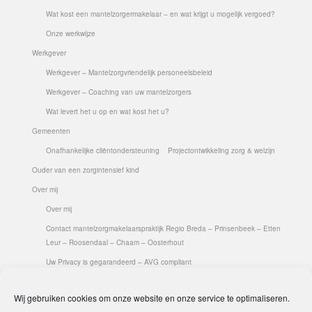
Wat kost een mantelzorgermakelaar – en wat krijgt u mogelijk vergoed?
Onze werkwijze
Werkgever
Werkgever – Mantelzorgvriendelijk personeelsbeleid
Werkgever – Coaching van uw mantelzorgers
Wat levert het u op en wat kost het u?
Gemeenten
Onafhankelijke cliëntondersteuning
Projectontwikkeling zorg & welzijn
Ouder van een zorgintensief kind
Over mij
Over mij
Contact mantelzorgmakelaarspraktijk Regio Breda – Prinsenbeek – Etten
Leur – Roosendaal – Chaam – Oosterhout
Uw Privacy is gegarandeerd – AVG compliant
Ik ben lid van de Beroepsvereniging Mantelzorg
Cliënt-tevredenheid
Wij gebruiken cookies om onze website en onze service te optimaliseren.
Aanmelden Dag van de Mantelzorg 2019 (regio Prinsenbeek- Breda- Etten