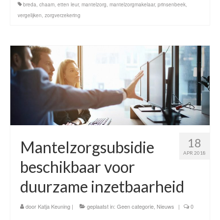
breda
,
chaam
,
etten leur
,
mantelzorg
,
mantelzorgmakelaar
,
prinsenbeek
,
vergelijken
,
zorgverzekering
18
Mantelzorgsubsidie
APR 2018
beschikbaar voor
duurzame inzetbaarheid
door
Katja Keuning
|
geplaatst in:
Geen categorie
,
Nieuws
|
0