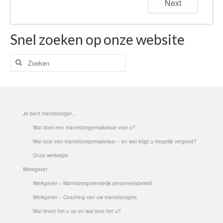
Next
Time Appointments Booking
Snel zoeken op onze website
Contact Form
Book an Appointment
Zoeken
naar:
Je bent mantelzorger…
Wat doet een mantelzorgermakelaar voor u?
Wat kost een mantelzorgermakelaar – en wat krijgt u mogelijk vergoed?
Onze werkwijze
Werkgever
Werkgever – Mantelzorgvriendelijk personeelsbeleid
Werkgever – Coaching van uw mantelzorgers
Wat levert het u op en wat kost het u?