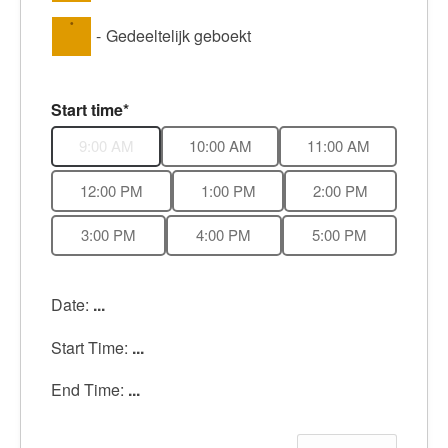
·
Ik ben lid van de Beroepsvereniging
-
Gedeeltelijk geboekt
Mantelzorg
Cliënt-tevredenheid
Start time*
Aanmelden Dag van de Mantelzorg 2019 (regio
9:00 AM
10:00 AM
11:00 AM
Prinsenbeek- Breda- Etten Leur)
12:00 PM
1:00 PM
2:00 PM
Laatste Nieuws
3:00 PM
4:00 PM
5:00 PM
Inschrijfformulier
Cookie beleid
Date:
...
Booking Received
Start Time:
...
Boekingsformulier
End Time:
...
Full Day Booking
Time Slots Booking